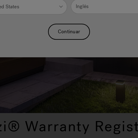
Inglés
ed States
Continuar
zi® Warranty Regist