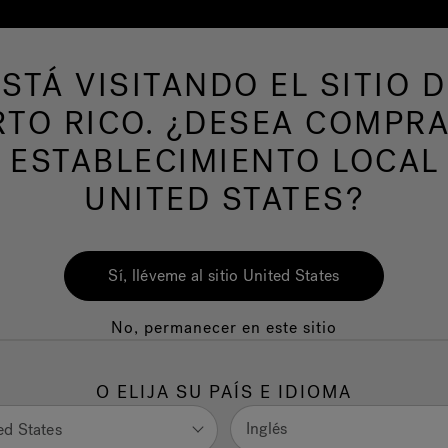
ESTÁ VISITANDO EL SITIO D
 productos
SPAS DE NATACION
Nuestra m
RTO RICO. ¿DESEA COMPRA
 ESTABLECIMIENTO LOCAL
UNITED STATES?
Sí, lléveme al sitio United States
No, permanecer en este sitio
os de
O ELIJA SU PAÍS E IDIOMA
roterapia
Inglés
ed States