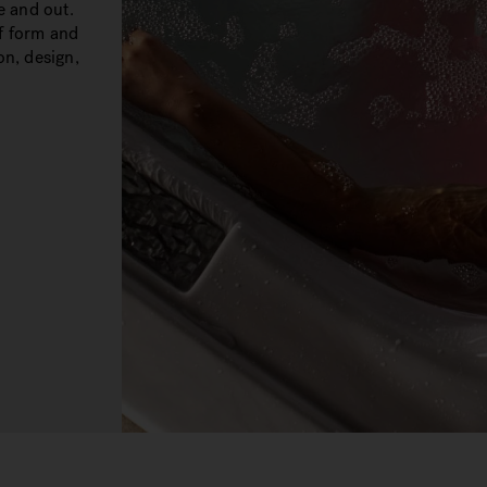
e and out.
of form and
on, design,