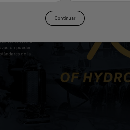
Continuar
acilidad de uso,
en todos los
ede ser la forma
novación pueden
stándares de la