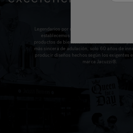
Legendarios por rendimiento, confiabilidad y f
establecemos el estándar por el cual se mid
productos de bienestar. Si bien la imitación pu
más sincera de adulación, solo 60 años de in
producir diseños hechos según los exigentes e
marca Jacuzzi®.