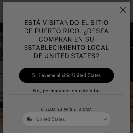
Jacuzzi&reg; Latin Am
ARTÍCULOS SOBRE TINAS DE
AR
Menú
A
ESTÁ VISITANDO EL SITIO
HIDROMASAJE
I
DE PUERTO RICO. ¿DESEA
COMPRAR EN SU
Responsabilidad Social
FA
ESTABLECIMIENTO LOCAL
DE UNITED STATES?
Sí, lléveme al sitio United States
Manuales y Guías del Usuario
Re
No, permanecer en este sitio
O ELIJA SU PAÍS E IDIOMA
United States
DESCARGA TU GUÍA DEL