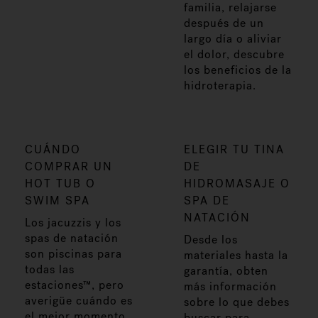
familia, relajarse
después de un
largo día o aliviar
el dolor, descubre
los beneficios de la
hidroterapia.
CUÁNDO
ELEGIR TU TINA
COMPRAR UN
DE
HOT TUB O
HIDROMASAJE O
SWIM SPA
SPA DE
NATACIÓN
Los jacuzzis y los
spas de natación
Desde los
son piscinas para
materiales hasta la
todas las
garantía, obten
estaciones™, pero
más información
averigüe cuándo es
sobre lo que debes
el mejor momento
buscar para