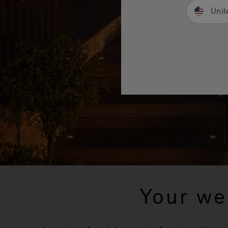
Unit
Your we