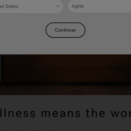
Inglés
ed States
Continuar
llness means the wor