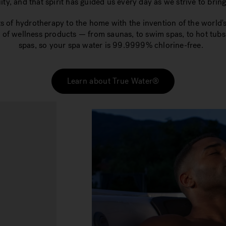
ty, and that spirit has guided us every day as we strive to brin
ts of hydrotherapy to the home with the invention of the world's
 of wellness products — from saunas, to swim spas, to hot tub
spas, so your spa water is 99.9999% chlorine-free.
Learn about True Water®