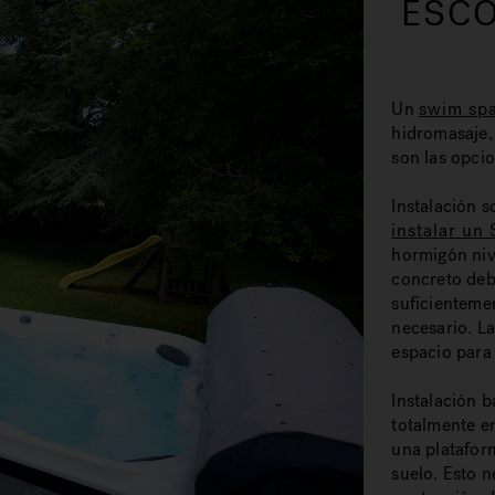
ESCO
Un
swim sp
hidromasaje, 
son las opci
Instalación s
instalar un
hormigón niv
concreto deb
suficienteme
necesario. L
espacio para
Instalación b
totalmente en
una platafor
suelo. Esto 