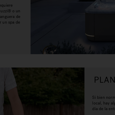
equiere
cuzzi® o un
manguera de
ar un spa de
PLAN
Si bien norm
local, hay a
día de la en