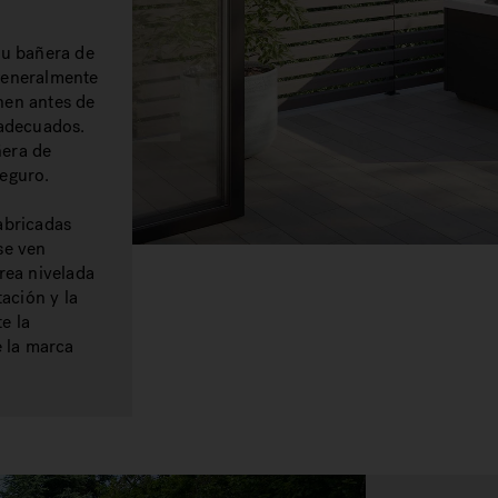
tu bañera de
generalmente
nen antes de
 adecuados.
ñera de
seguro.
abricadas
se ven
rea nivelada
tación y la
e la
e la marca