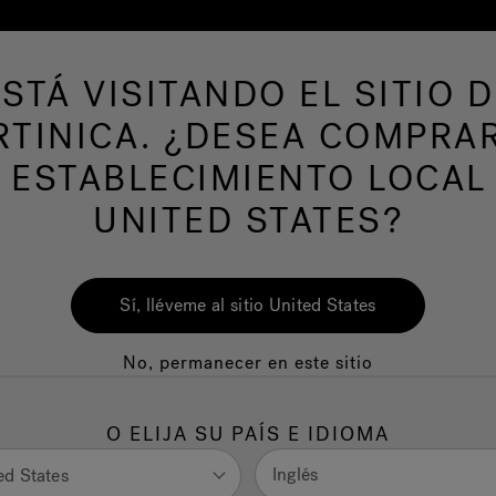
ESTÁ VISITANDO EL SITIO D
s de hidromasaje
Más productos
Nuestra m
TINICA. ¿DESEA COMPRA
 ESTABLECIMIENTO LOCAL
UNITED STATES?
Sí, lléveme al sitio United States
No, permanecer en este sitio
O ELIJA SU PAÍS E IDIOMA
Inglés
ed States