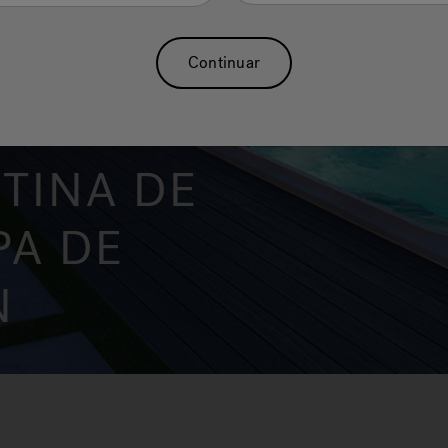
Continuar
 TINA DE
PA DE
N