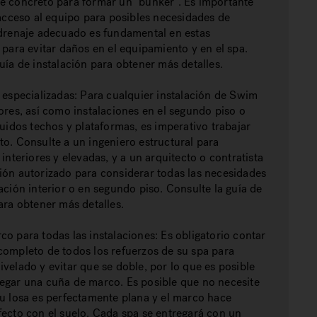
e concreto para formar un "búnker". Es importante
 acceso al equipo para posibles necesidades de
 drenaje adecuado es fundamental en estas
 para evitar daños en el equipamiento y en el spa.
uía de instalación para obtener más detalles.
 especializadas: Para cualquier instalación de Swim
ores, así como instalaciones en el segundo piso o
luidos techos y plataformas, es imperativo trabajar
o. Consulte a un ingeniero estructural para
 interiores y elevadas, y a un arquitecto o contratista
ión autorizado para considerar todas las necesidades
ación interior o en segundo piso. Consulte la guía de
ara obtener más detalles.
o para todas las instalaciones: Es obligatorio contar
completo de todos los refuerzos de su spa para
velado y evitar que se doble, por lo que es posible
egar una cuña de marco. Es posible que no necesite
su losa es perfectamente plana y el marco hace
fecto con el suelo. Cada spa se entregará con un