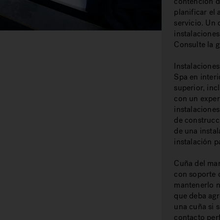
contención d
planificar el
servicio. Un
instalaciones
Consulte la g
Instalaciones
Spa en interi
superior, inc
con un expert
instalaciones
de construcc
de una instal
instalación p
Cuña del marc
con soporte 
mantenerlo ni
que deba agr
una cuña si 
contacto per