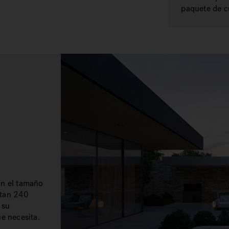
paquete de c
ún el tamaño
itan 240
 su
e necesita.