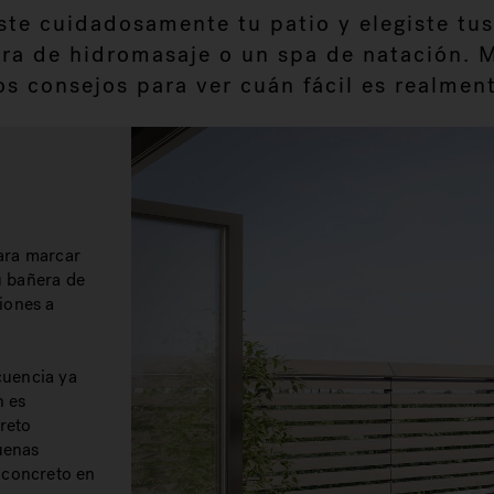
ste cuidadosamente tu patio y elegiste tus
a de hidromasaje o un spa de natación. Mi
os consejos para ver cuán fácil es realment
ara marcar
tu bañera de
iones a
cuencia ya
n es
creto
uenas
 concreto en