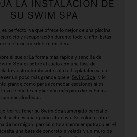
JA LA INSTALACIÓN DE
SU SWIM SPA
a
es perfecto, ya que ofrece lo mejor de una piscina,
ejercicio y recuperación durante todo el año. Estas
ones de base que debe considerar:
obre el suelo: La forma más rápida y sencilla de
 Swim Spa
es sobre el suelo con una losa de
elada y estructuralmente sólida.
La plataforma de
e ser un poco más grande que el
S
wim Spa
,
y lo
nte grande como para acomodar escalones si es
a losa se puede ampliar aún más para dar cabida a
 caminar alrededor.
ajo tierra: Tener su Swim Spa sumergido parcial o
 el suelo es una opción atractiva. Se coloca sobre
ma de hormigón, parcial o totalmente empotrado en el
necesita una base de concreto nivelada y un muro de