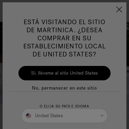
Jacuzzi&reg; Latin Am
ARTÍCULOS SOBRE TINAS DE
AR
Menú
A
ESTÁ VISITANDO EL SITIO
HIDROMASAJE
I
DE MARTINICA. ¿DESEA
COMPRAR EN SU
Responsabilidad Social
FA
ESTABLECIMIENTO LOCAL
DE UNITED STATES?
Sí, lléveme al sitio United States
Manuales y Guías del Usuario
Re
No, permanecer en este sitio
O ELIJA SU PAÍS E IDIOMA
United States