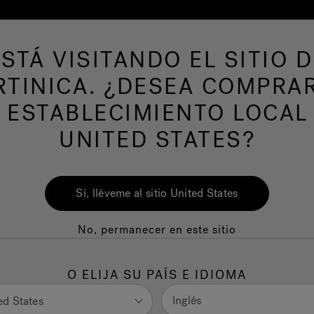
ESTÁ VISITANDO EL SITIO D
s de hidromasaje
Más productos
Nuestra m
TINICA. ¿DESEA COMPRA
 ESTABLECIMIENTO LOCAL
UNITED STATES?
Sí, lléveme al sitio United States
No, permanecer en este sitio
O ELIJA SU PAÍS E IDIOMA
Inglés
ed States