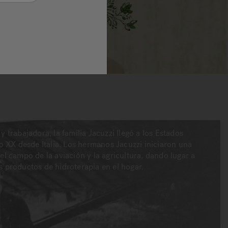
 trabajadora, la familia Jacuzzi llegó a los Estados
lo XX desde Italia. Los hermanos Jacuzzi iniciaron una
el campo de la aviación y la agricultura, dando lugar a
s productos de hidroterapia en el hogar.