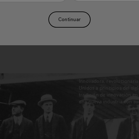
Continuar
Innovadora, revolucionaria y
Unidos a principios del sig
tradición de innovación en 
una nueva industria con su