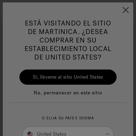
Jacuzzi&reg; Latin Am
ARTÍCULOS SOBRE TINAS DE
AR
Menú
A
HIDROMASAJE
I
ESTÁ VISITANDO EL SITIO
DE MARTINICA. ¿DESEA
COMPRAR EN SU
Responsabilidad Social
FA
ESTABLECIMIENTO LOCAL
DE UNITED STATES?
Sí, lléveme al sitio United States
Manuales y Guías del Usuario
Re
No, permanecer en este sitio
O ELIJA SU PAÍS E IDIOMA
Owner's Manuals
United States