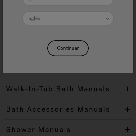
Select from the categories below to view Owners
Inglés
Manuals/Installation Instructions.
Bath Manuals
Continuar
Freestanding Bath Manuals
Walk-In-Tub Bath Manuals
Bath Accessories Manuals
Shower Manuals