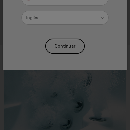
engineering, Jacuzzi
innovation enables you to
®
experience the next generation of wellness.
Inglés
Ver todas las tinas de hidromasaje
Continuar