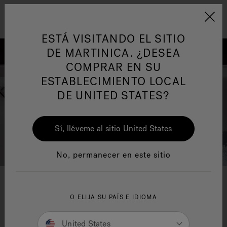
Jacuzzi&reg; Latin Am
ARTÍCULOS SOBRE TINAS DE
AR
Menú
A
HIDROMASAJE
I
ESTÁ VISITANDO EL SITIO
DE MARTINICA. ¿DESEA
COMPRAR EN SU
Responsabilidad Social
FA
ESTABLECIMIENTO LOCAL
DE UNITED STATES?
Sí, lléveme al sitio United States
Manuales y Guías del Usuario
Re
No, permanecer en este sitio
Jacuzzi
innovation
®
O ELIJA SU PAÍS E IDIOMA
From applications and systems to accessories and
United States