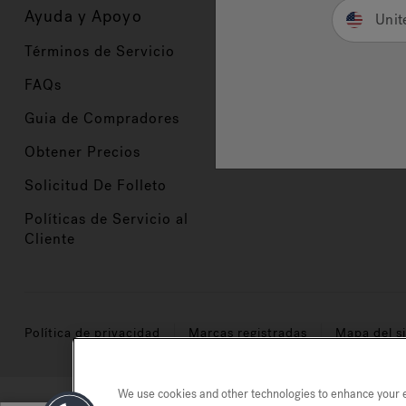
Ayuda y Apoyo
Propietarios
Unit
Términos de Servicio
Registración del Prod
FAQs
Manuales y Guías
Guia de Compradores
Manuales y guías de 
Obtener Precios
Comercio en Valor
Solicitud De Folleto
Políticas de Servicio al
Cliente
Política de privacidad
Marcas registradas
Mapa del si
We use cookies and other technologies to enhance your ex