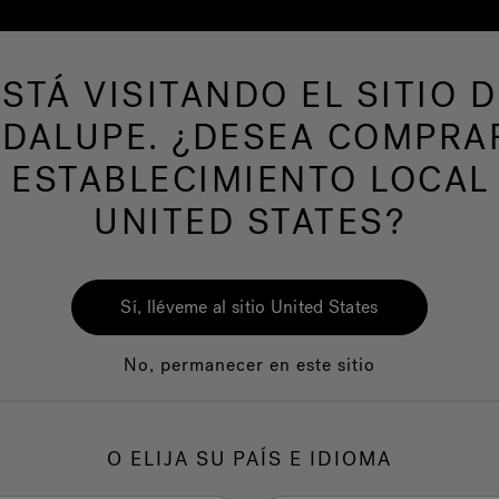
ESTÁ VISITANDO EL SITIO D
de hidromasaje
Más productos
Nuestra mar
DALUPE. ¿DESEA COMPRA
 ESTABLECIMIENTO LOCAL
UNITED STATES?
Sí, lléveme al sitio United States
No, permanecer en este sitio
Calidad
Servicio al clie
O ELIJA SU PAÍS E IDIOMA