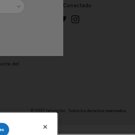
cios
Mantente Conectado
 de
dor
ucta del
© 2022 Jacuzzi Inc. Todos los derechos reservados.
es