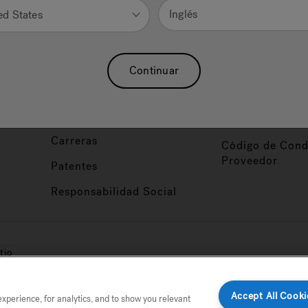
Nuestra Marca
Vendedor y So
Inglés
ed States
ucto
Sobre Nosotros
Conviértase en
Distribuidor
Hidroterapia
Continuar
Inicio de Sesión
baño
Asociaciones
Distribuidor
Nuestro Blog
Foco de Diseña
Carreras
Código de Cond
Proveedor
Patentes
Responsabilidad Social
tio
Accept All Cooki
perience, for analytics, and to show you relevant