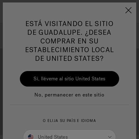
Jacuzzi&reg; Latin Am
ARTÍCULOS SOBRE TINAS DE
AR
Menú
A
HIDROMASAJE
I
ESTÁ VISITANDO EL SITIO
DE GUADALUPE. ¿DESEA
COMPRAR EN SU
Responsabilidad Social
FA
ESTABLECIMIENTO LOCAL
DE UNITED STATES?
Sí, lléveme al sitio United States
Descarga
Calidad
Manuales y Guías del Usuario
Re
No, permanecer en este sitio
Localizador de
O ELIJA SU PAÍS E IDIOMA
Servicio al cliente
distribuidores
United States