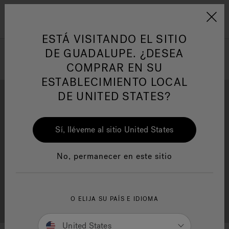
Jacuzzi&reg; Latin Am
ARTÍCULOS SOBRE TINAS DE
AR
Menú
A
HIDROMASAJE
I
ESTÁ VISITANDO EL SITIO
DE GUADALUPE. ¿DESEA
COMPRAR EN SU
Responsabilidad Social
FA
ESTABLECIMIENTO LOCAL
DE UNITED STATES?
Sí, lléveme al sitio United States
Descarga
Calidad
Manuales y Guías del Usuario
Re
No, permanecer en este sitio
Localizador de
O ELIJA SU PAÍS E IDIOMA
Servicio al cliente
distribuidores
United States