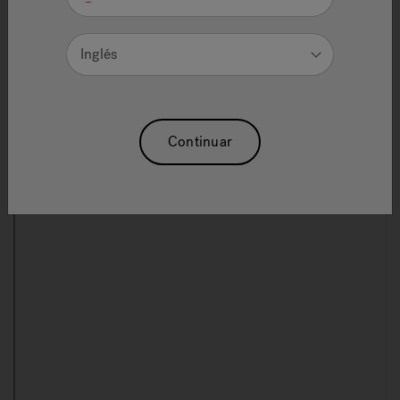
Registration
Inglés
Registering your hot tub will expedite communications
with Jacuzzi® Hot Tubs and will enable us to send you
important updates and special offers.
Continuar