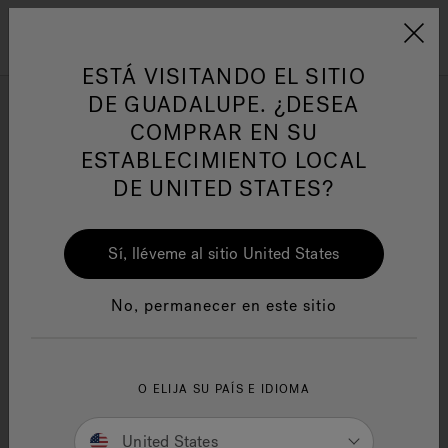
Jacuzzi&reg; Latin Am
ARTÍCULOS SOBRE TINAS DE
AR
Menú
A
HIDROMASAJE
I
ESTÁ VISITANDO EL SITIO
DE GUADALUPE. ¿DESEA
COMPRAR EN SU
Responsabilidad Social
FA
ESTABLECIMIENTO LOCAL
DE UNITED STATES?
Sí, lléveme al sitio United States
Manuales y Guías del Usuario
Re
No, permanecer en este sitio
O ELIJA SU PAÍS E IDIOMA
Jacuzzi® Warranty
United States