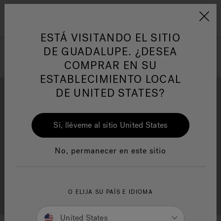
Jacuzzi&reg; Latin Am
ARTÍCULOS SOBRE TINAS DE
AR
Menú
A
HIDROMASAJE
I
ESTÁ VISITANDO EL SITIO
DE GUADALUPE. ¿DESEA
COMPRAR EN SU
Responsabilidad Social
FA
ESTABLECIMIENTO LOCAL
DE UNITED STATES?
Sí, lléveme al sitio United States
Descarga
Calidad
Manuales y Guías del Usuario
Re
No, permanecer en este sitio
Localizador de
O ELIJA SU PAÍS E IDIOMA
Servicio al cliente
distribuidores
United States