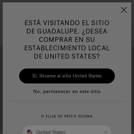
Jacuzzi&reg; Latin Am
ARTÍCULOS SOBRE TINAS DE
AR
Menú
A
HIDROMASAJE
I
ESTÁ VISITANDO EL SITIO
DE GUADALUPE. ¿DESEA
COMPRAR EN SU
Responsabilidad Social
FA
ESTABLECIMIENTO LOCAL
DE UNITED STATES?
Sí, lléveme al sitio United States
Descarga
Calidad
Manuales y Guías del Usuario
Re
No, permanecer en este sitio
Localizador de
O ELIJA SU PAÍS E IDIOMA
Servicio al cliente
distribuidores
United States