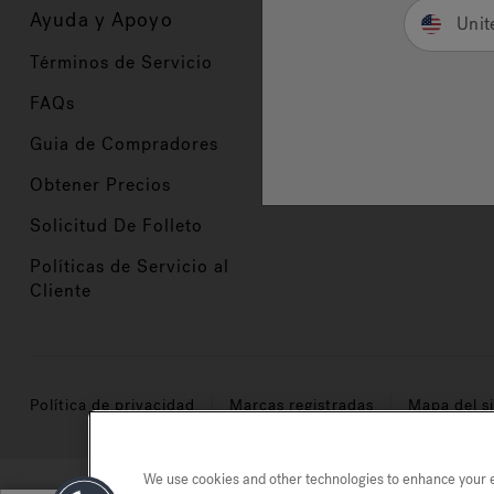
Ayuda y Apoyo
Propietarios
Unit
Términos de Servicio
Registración del Prod
FAQs
Manuales y Guías
Guia de Compradores
Manuales y guías de 
Obtener Precios
Comercio en Valor
Solicitud De Folleto
Políticas de Servicio al
Cliente
Política de privacidad
Marcas registradas
Mapa del si
We use cookies and other technologies to enhance your ex