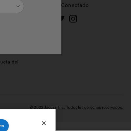
cios
Mantente Conectado
 de
dor
ucta del
© 2022 Jacuzzi Inc. Todos los derechos reservados.
es