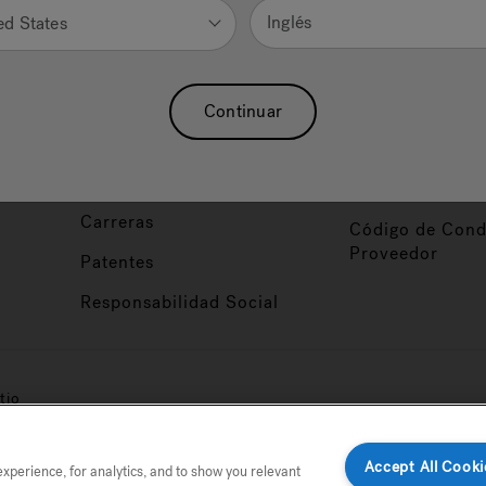
Nuestra Marca
Vendedor y So
Inglés
ed States
ucto
Sobre Nosotros
Conviértase en
Distribuidor
Hidroterapia
Continuar
Inicio de Sesión
baño
Asociaciones
Distribuidor
Nuestro Blog
Foco de Diseña
Carreras
Código de Cond
Proveedor
Patentes
Responsabilidad Social
tio
Accept All Cooki
perience, for analytics, and to show you relevant