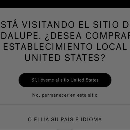
ESTÁ VISITANDO EL SITIO D
de hidromasaje
Más productos
Nuestra mar
DALUPE. ¿DESEA COMPRA
 ESTABLECIMIENTO LOCAL
UNITED STATES?
Sí, lléveme al sitio United States
No, permanecer en este sitio
Calidad
Servicio al clie
O ELIJA SU PAÍS E IDIOMA