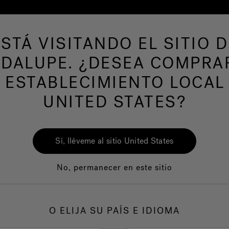
ESTÁ VISITANDO EL SITIO D
de hidromasaje
Más productos
Nuestra mar
DALUPE. ¿DESEA COMPRA
 ESTABLECIMIENTO LOCAL
UNITED STATES?
Sí, lléveme al sitio United States
No, permanecer en este sitio
Calidad
Servicio al clie
O ELIJA SU PAÍS E IDIOMA