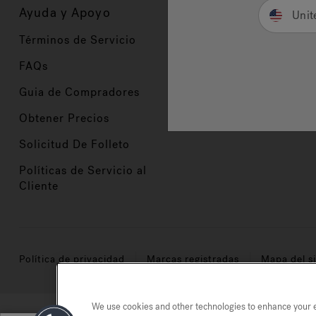
Ayuda y Apoyo
Propietarios
Unit
Términos de Servicio
Registración del Prod
FAQs
Manuales y Guías
Guia de Compradores
Manuales y guías de 
Obtener Precios
Comercio en Valor
Solicitud De Folleto
Políticas de Servicio al
Cliente
Política de privacidad
Marcas registradas
Mapa del si
We use cookies and other technologies to enhance your ex