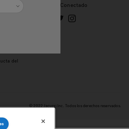
cios
Mantente Conectado
 de
dor
ucta del
© 2022 Jacuzzi Inc. Todos los derechos reservados.
es