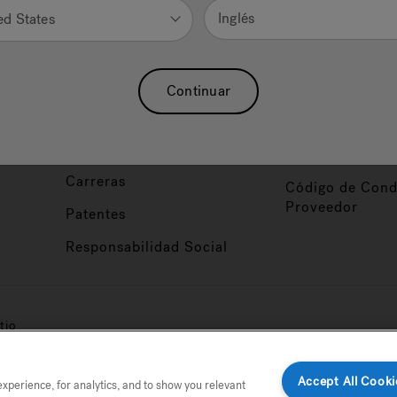
Nuestra Marca
Vendedor y So
Inglés
ed States
ucto
Sobre Nosotros
Conviértase en
Distribuidor
Hidroterapia
Continuar
Inicio de Sesión
baño
Asociaciones
Distribuidor
Nuestro Blog
Foco de Diseña
Carreras
Código de Cond
Proveedor
Patentes
Responsabilidad Social
tio
Accept All Cooki
perience, for analytics, and to show you relevant