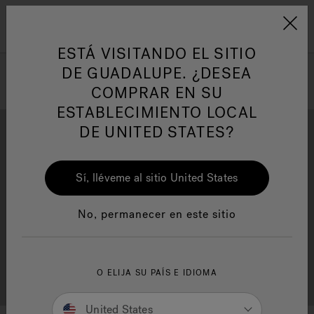
Jacuzzi&reg; Latin Am
ARTÍCULOS SOBRE TINAS DE
AR
Menú
A
HIDROMASAJE
I
ESTÁ VISITANDO EL SITIO
DE GUADALUPE. ¿DESEA
COMPRAR EN SU
Responsabilidad Social
FA
ESTABLECIMIENTO LOCAL
DE UNITED STATES?
Sí, lléveme al sitio United States
Descarga
Calidad
Manuales y Guías del Usuario
Re
No, permanecer en este sitio
Localizador de
O ELIJA SU PAÍS E IDIOMA
Servicio al cliente
distribuidores
United States