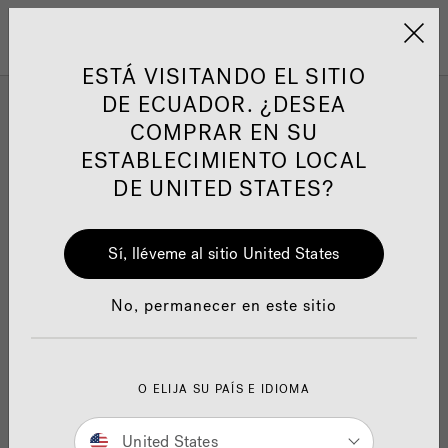
Jacuzzi&reg; Latin Am
Menú
ESTÁ VISITANDO EL SITIO
DE ECUADOR. ¿DESEA
Infrared Saunas
COMPRAR EN SU
ESTABLECIMIENTO LOCAL
DE UNITED STATES?
Sí, lléveme al sitio United States
SEARCH TIPS:
Double-check the spelling.
No, permanecer en este sitio
Use general product term(s) or fewer keywords.
Try searching for an item that is less specific
and refine results.
If you are looking for a specific item from a
O ELIJA SU PAÍS E IDIOMA
promotion or ad, enter the search term or
product ID as shown.
United States