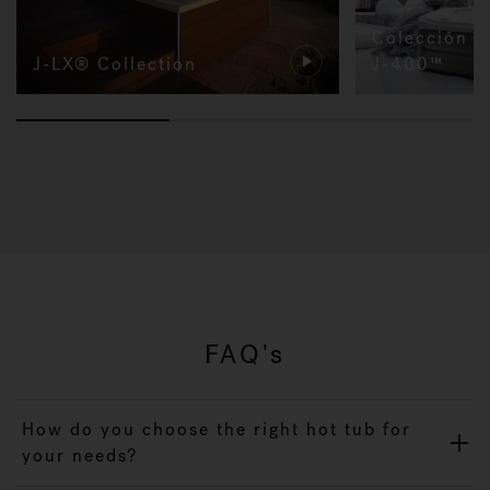
Colección d
J-LX® Collection
J-400™
FAQ's
How do you choose the right hot tub for
your needs?