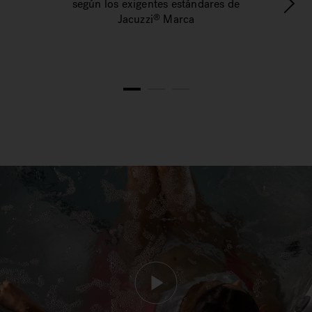
según los exigentes estándares de
e
Jacuzzi
Marca
®
1
2
3