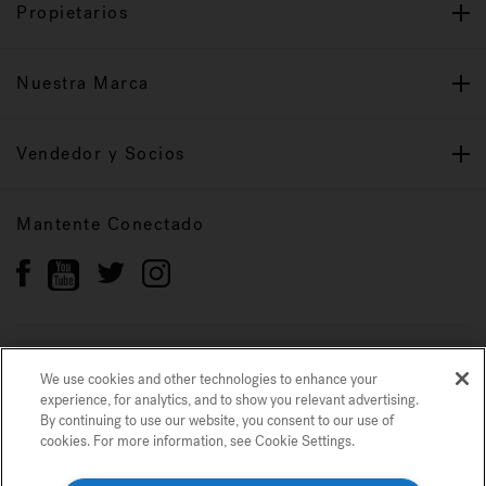
Propietarios
Nuestra Marca
Vendedor y Socios
Mantente Conectado
Política de privacidad
Marcas registradas
We use cookies and other technologies to enhance your
Mapa del sitio
experience, for analytics, and to show you relevant advertising.
By continuing to use our website, you consent to our use of
cookies. For more information, see Cookie Settings.
© 2022 Jacuzzi Inc. Todos los derechos reservados.
Usamos cookies y otras tecnologías para mejorar su experiencia, para análisis
y para mostrarle publicidad relevante. Si continúa utilizando nuestro sitio
web, acepta nuestro uso de cookies. Para obtener más información, consulte