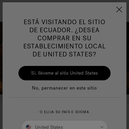
Jacuzzi&reg; Latin Am
Menú
ESTÁ VISITANDO EL SITIO
DE ECUADOR. ¿DESEA
COMPRAR EN SU
ESTABLECIMIENTO LOCAL
DE UNITED STATES?
Sí, lléveme al sitio United States
No, permanecer en este sitio
O ELIJA SU PAÍS E IDIOMA
Your wellness means the
world to us
United States