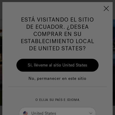
Jacuzzi&reg; Latin Am
Menú
ESTÁ VISITANDO EL SITIO
DE ECUADOR. ¿DESEA
COMPRAR EN SU
ESTABLECIMIENTO LOCAL
DE UNITED STATES?
Sí, lléveme al sitio United States
No, permanecer en este sitio
O ELIJA SU PAÍS E IDIOMA
Colecciones de bañeras de
United States