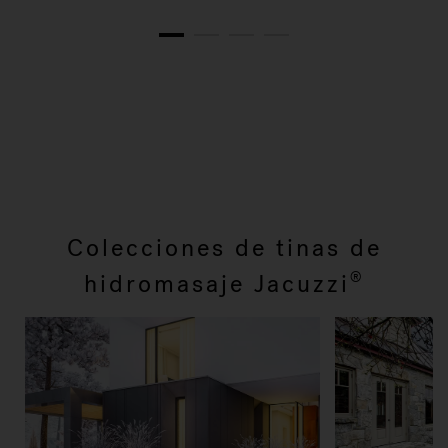
1
2
3
4
Colecciones de tinas de
hidromasaje Jacuzzi
®