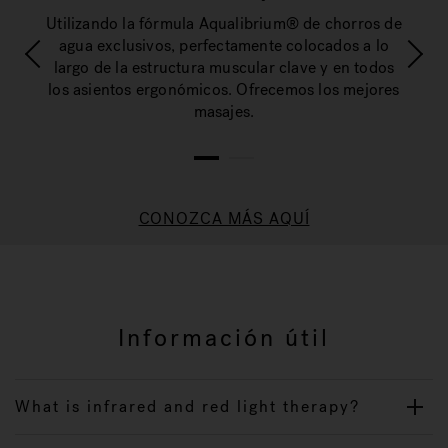
ar un
Simp
Utilizando la fórmula Aqualibrium® de chorros de
uar la
siste
agua exclusivos, perfectamente colocados a lo
mo.
fi
largo de la estructura muscular clave y en todos
los asientos ergonómicos. Ofrecemos los mejores
masajes.
1
2
CONOZCA MÁS AQUÍ
Información útil
What is infrared and red light therapy?