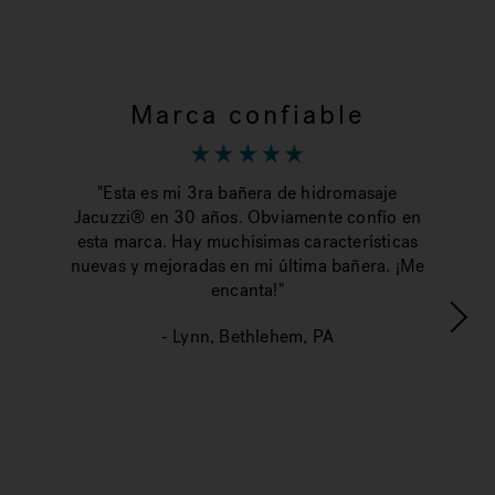
Marca confiable
"Esta es mi 3ra bañera de hidromasaje
Jacuzzi® en 30 años. Obviamente confío en
"El
esta marca. Hay muchísimas características
y 
nuevas y mejoradas en mi última bañera. ¡Me
año
encanta!"
i
- Lynn, Bethlehem, PA
pr