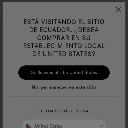
Jacuzzi&reg; Latin Am
Menú
ESTÁ VISITANDO EL SITIO
DE ECUADOR. ¿DESEA
Colección J-500
COMPRAR EN SU
ESTABLECIMIENTO LOCAL
DE UNITED STATES?
Sí, lléveme al sitio United States
SEARCH TIPS:
Double-check the spelling.
No, permanecer en este sitio
Use general product term(s) or fewer keywords.
Try searching for an item that is less specific
and refine results.
If you are looking for a specific item from a
O ELIJA SU PAÍS E IDIOMA
promotion or ad, enter the search term or
product ID as shown.
United States