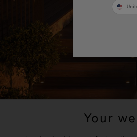
Unit
Your we