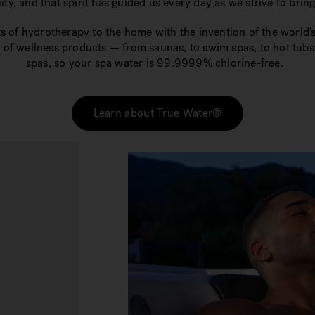
ty, and that spirit has guided us every day as we strive to brin
ts of hydrotherapy to the home with the invention of the world's
 of wellness products — from saunas, to swim spas, to hot tub
spas, so your spa water is 99.9999% chlorine-free.
Learn about True Water®