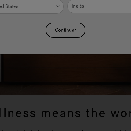
Inglés
ed States
Continuar
llness means the wor