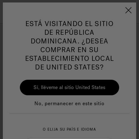
Jacuzzi&reg; Latin Am
ARTÍCULOS SOBRE TINAS DE
AR
Menú
A
HIDROMASAJE
I
ESTÁ VISITANDO EL SITIO
DE REPÚBLICA
DOMINICANA. ¿DESEA
Responsabilidad Social
FA
COMPRAR EN SU
ESTABLECIMIENTO LOCAL
DE UNITED STATES?
Sí, lléveme al sitio United States
Manuales y Guías del Usuario
Re
No, permanecer en este sitio
O ELIJA SU PAÍS E IDIOMA
Owner's Manuals