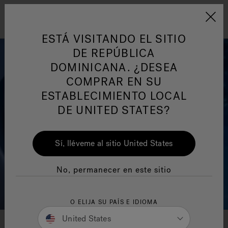
Jacuzzi&reg; Latin Am
ARTÍCULOS SOBRE TINAS DE
AR
Menú
A
ESTÁ VISITANDO EL SITIO
HIDROMASAJE
I
DE REPÚBLICA
DOMINICANA. ¿DESEA
Responsabilidad Social
FA
COMPRAR EN SU
ESTABLECIMIENTO LOCAL
DE UNITED STATES?
Sí, lléveme al sitio United States
Manuales y Guías del Usuario
Re
No, permanecer en este sitio
O ELIJA SU PAÍS E IDIOMA
United States