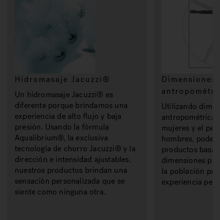
Hidromasaje Jacuzzi®
Dimensiones
antropométri
Un hidromasaje Jacuzzi® es
diferente porque brindamos una
Utilizando dime
experiencia de alto flujo y baja
antropométricas 
presión. Usando la fórmula
mujeres y el per
Aqualibrium®, la exclusiva
hombres, podem
tecnología de chorro Jacuzzi® y la
productos basad
dirección e intensidad ajustables,
dimensiones pro
nuestros productos brindan una
la población par
sensación personalizada que se
experiencia pers
siente como ninguna otra.