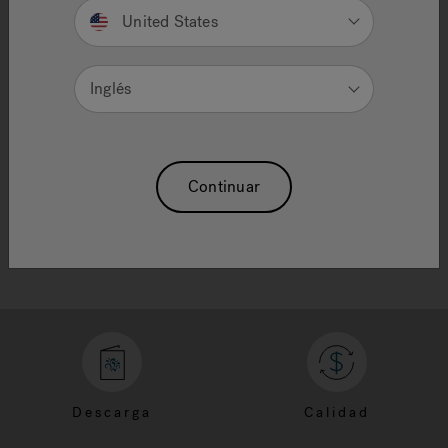
and refine results.
United States
If you are looking for a specific item from a
promotion or ad, enter the search term or
product ID as shown.
Inglés
Need Additional Info, please contact our
customer service team
Continuar
Descarga
Calidad