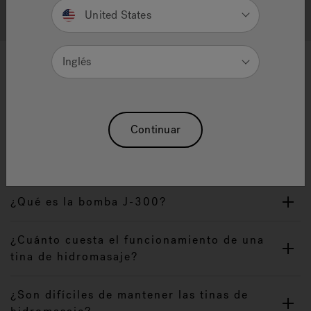
Search All FAQ's
United States
Inglés
Preguntas frecuentes acerca de
tinas de hidromasaje
Continuar
¿Cómo revolucionó Jacuzzi la industria de
las bombas?
¿Qué es la bomba J-300?
¿Cuánto cuesta el funcionamiento de una
tina de hidromasaje?
¿Son difíciles de mantener las tinas de