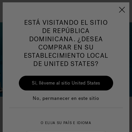
Jacuzzi&reg; Latin Am
ARTÍCULOS SOBRE TINAS DE
AR
Menú
A
HIDROMASAJE
I
ESTÁ VISITANDO EL SITIO
DE REPÚBLICA
DOMINICANA. ¿DESEA
Responsabilidad Social
FA
COMPRAR EN SU
ESTABLECIMIENTO LOCAL
DE UNITED STATES?
Sí, lléveme al sitio United States
Manuales y Guías del Usuario
Re
No, permanecer en este sitio
Preguntas Frecuentes
O ELIJA SU PAÍS E IDIOMA