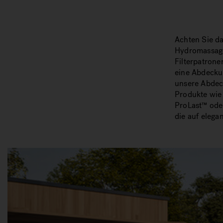
Achten Sie d
Hydromassaged
Filterpatrone
eine Abdecku
unsere Abdeck
Produkte wi
ProLast™ ode
die auf elega