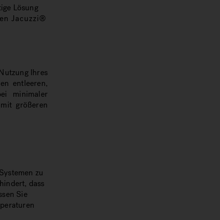
tige Lösung
nen Jacuzzi®
Nutzung Ihres
en entleeren,
ei minimaler
 mit größeren
-Systemen zu
hindert, dass
ssen Sie
mperaturen