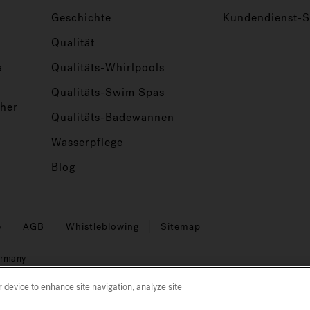
Geschichte
Kundendienst-Se
Qualität
a
Qualitäts-Whirlpools
Qualitäts-Swim Spas
her
Qualitäts-Badewannen
Wasserpflege
Blog
e
AGB
Whistleblowing
Sitemap
ermany
ht sich die Entfernung von mikroskopisch kleinen Schmutzparti
r device to enhance site navigation, analyze site