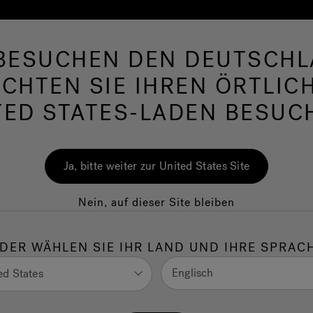
 BESUCHEN DEN DEUTSCHL
hirlpool
Swim Spas
Bad
Wellness
Ja
CHTEN SIE IHREN ÖRTLIC
rlpool für den Auße
TED STATES-LADEN BESUC
en: der Jacuzzi®-Ra
Ja, bitte weiter zur United States Site
egelmäßige Wartu
Nein, auf dieser Site bleiben
DER WÄHLEN SIE IHR LAND UND IHRE SPRAC
WHIRLPOOL SPA
Englisch
ed States
 Ihrem Jacuzzi®-Whirlpool oder Ihrem Swim Spa e