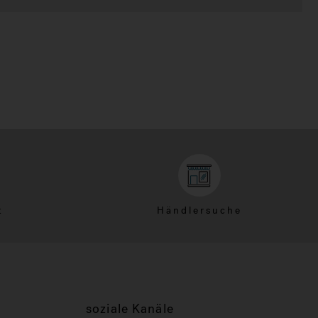
t
Händlersuche
soziale Kanäle