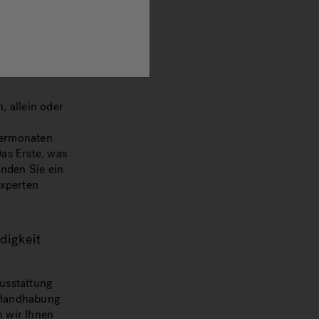
, es kommen
rbst denken,
e von Ihrem
, allein oder
mermonaten
Das Erste, was
inden Sie ein
Experten
digkeit
usstattung
e Handhabung
n wir Ihnen