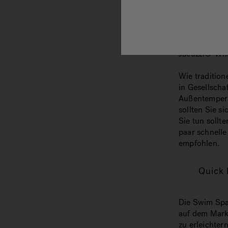
Der Herbst ha
Kürbisse und 
dann scheint 
Jacuzzi®-Whi
Wie tradition
in Gesellscha
Außentempera
sollten Sie s
Sie tun sollt
paar schnell
empfohlen.
Quick 
Die Swim Spa
auf dem Markt
zu erleichter