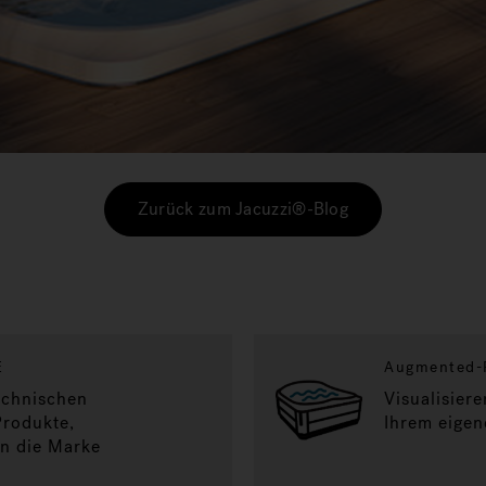
Zurück zum Jacuzzi®-Blog
E
Augmented-R
technischen
Visualisier
Produkte,
Ihrem eigen
 in die Marke