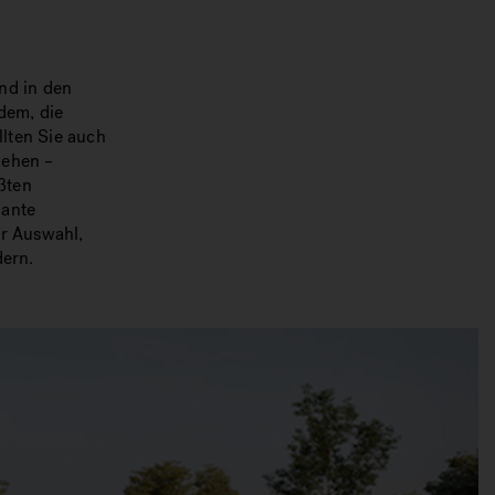
nd in den
dem, die
llten Sie auch
iehen –
ßten
iante
ur Auswahl,
dern.