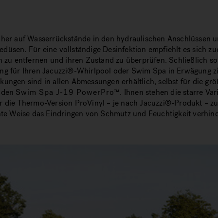
aher auf Wasserrückstände in den hydraulischen Anschlüssen u
üsen. Für eine vollständige Desinfektion empfiehlt es sich zu
n zu entfernen und ihren Zustand zu überprüfen. Schließlich so
ng für Ihren Jacuzzi®-Whirlpool oder Swim Spa in Erwägung z
ungen sind in allen Abmessungen erhältlich, selbst für die grö
e den
Swim Spa J-19 PowerPro™
. Ihnen stehen die starre Var
r die Thermo-Version ProVinyl – je nach Jacuzzi®-Produkt – z
nte Weise das Eindringen von Schmutz und Feuchtigkeit verhin