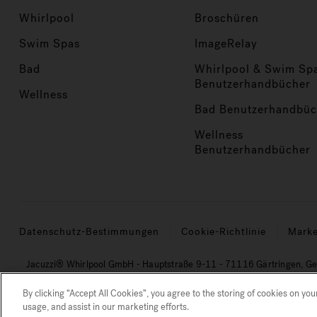
Whirlpool
Broschüren
Swim Spas
ImageRelay
Bad
Whirlpool & Swim Sp
Benutzerhandbücher
Wellness
Bad Benutzerhandbüc
Wellness
Benutzerhandbücher
Datenschutz-Bestimmungen
Cookie-Richtlinie
Mark
Jacuzzi® Whirlpool GmbH - Hauptstraße 9-11 - 71116 Gärtringen, G
Unter „Sauberem Wasser“, „Reinigung“ oder „Pflege“ verste
By clicking “Accept All Cookies”, you agree to the storing of cookies on you
Größenordnung von 3 Mikron).
usage, and assist in our marketing efforts.