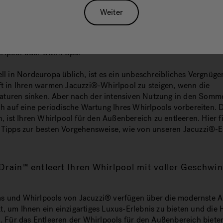
Weiter
t durchaus seine Reize. Die Natur zaubert neue Farben herbei
Kastanien auf den Tisch, und vieles mehr. Wenn Sie an den He
sich alles im raschen Wandel zu befinden. Alles – mit Ausnahm
rlpool oder Swim Spa.
ell in Nordeuropa üblich, ist es ein unbeschreibliches Vergnügen
ft in Ihren warmen Jacuzzi®-Whirlpool zu steigen, wenn die
turen sinken. Aber nach der intensiven Nutzung in den Som
ich auf eine periodische Wartung Ihres Whirlpools vorbereiten. 
en, ist Ihren Whirlpool für den Außenbereich zu entleeren. Hier f
e Tipps zur besten Vorgehensweise, wie von unseren Jacuzzi®-
Drain™ entleert Ihren Whirlpool mit voller Geschwin
s und Whirlpools von Jacuzzi® verfügen über die modernste A
, um Ihnen ein einzigartiges Luxus-Erlebnis zu bieten und di
n. Für das Entleeren der Whirlpools für den Außenbereich biete