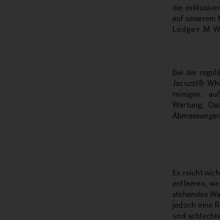
die exklusive
auf unserem M
Lodge+ M W
Bei der regu
Jacuzzi®-Whi
reinigen, a
Wartung. Das
Abmessungen
Es reicht nic
entleeren, we
stehendes Wa
jedoch eine 
und schlecht