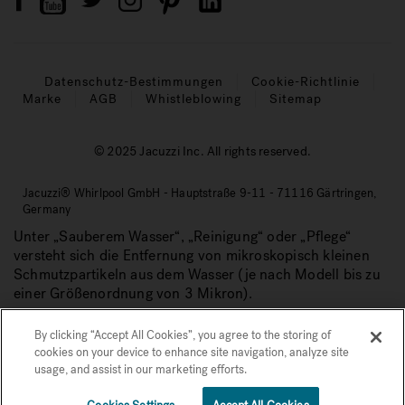
Datenschutz-Bestimmungen
Cookie-Richtlinie
Marke
AGB
Whistleblowing
Sitemap
© 2025 Jacuzzi Inc. All rights reserved.
Jacuzzi® Whirlpool GmbH - Hauptstraße 9-11 - 71116 Gärtringen,
Germany
Unter „Sauberem Wasser“, „Reinigung“ oder „Pflege“
versteht sich die Entfernung von mikroskopisch kleinen
Schmutzpartikeln aus dem Wasser (je nach Modell bis zu
einer Größenordnung von 3 Mikron).
By clicking “Accept All Cookies”, you agree to the storing of
cookies on your device to enhance site navigation, analyze site
usage, and assist in our marketing efforts.