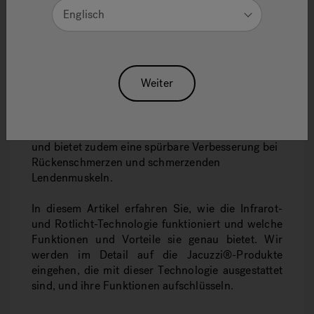
Hause Jacuzzi® unterstreicht die Marke jene
Englisch
Mission, die sie seit Jahrzehnten einzigartig
macht: neue Grenzen des Wohlbefindens zu
setzen. Und so ist Jacuzzi® auch die erste Marke,
die ihr Produktangebot durch
Infrarot- und
Weiter
Rotlicht-Technologie bereichert
.
In Kombination mit Hydromassage sorgt diese
Lösung für ein unvergleichliches Erholungsgefühl
und bietet zudem eine spürbare Verbesserung bei
Rückenschmerzen und schmerzenden
Lendenmuskeln.
In diesem Artikel erfahren Sie, wie die Infrarot-
und Rotlicht-Technologie funktioniert und welche
Funktionen und Vorteile sie genau bietet. Wir
werden im Detail auf die Jacuzzi®-Produkte
eingehen, die mit dieser Technologie ausgestattet
sind, und ihre Funktionen aufschlüsseln.