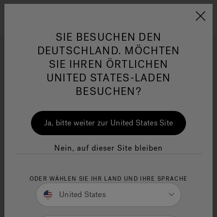
Jacuzzi&reg; EMEA
Menü
SIE BESUCHEN DEN
DEUTSCHLAND. MÖCHTEN
SIE IHREN ÖRTLICHEN
Infrarot- und Rotlicht-
UNITED STATES-LADEN
Technologie: Wählen Sie
BESUCHEN?
her
One Page
Ja
ein Wellness-Erlebnis nach
Ja, bitte weiter zur United States Site
Maß
Jacuzzi® Sensational
Wellness™
In
Nein, auf dieser Site bleiben
Lesezeit: 9 Minuten
ODER WÄHLEN SIE IHR LAND UND IHRE SPRACHE
Eine neue Wellness-Dimension mit Jacuzzi®
United States
Mit jedem Whirlpool und jeder Kreation aus dem