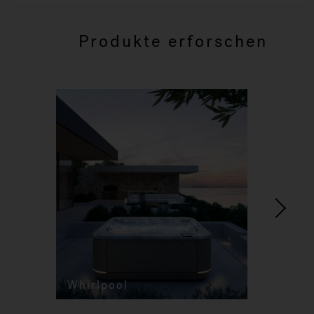
Produkte erforschen
Whirlpool
Sw