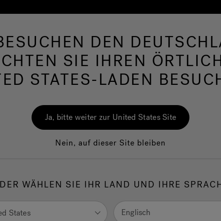
 BESUCHEN DEN DEUTSCHL
rlpool
Swim Spas
Bad
Wellness
Jac
CHTEN SIE IHREN ÖRTLIC
TED STATES-LADEN BESUC
Bad
Ja, bitte weiter zur United States Site
Ele
Nein, auf dieser Site bleiben
DER WÄHLEN SIE IHR LAND UND IHRE SPRAC
1.
GR
Englisch
ed States