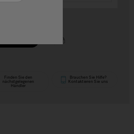
len Größe
€€
is Auf Anfrage
Finden Sie den
Brauchen Sie Hilfe?
nächstgelegenen
Kontaktieren Sie uns
Händler