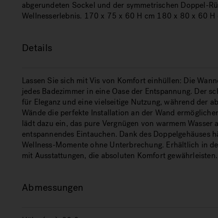
abgerundeten Sockel und der symmetrischen Doppel-Rüc
Wellnesserlebnis. 170 x 75 x 60 H cm 180 x 80 x 60 H
Details
Lassen Sie sich mit Vis von Komfort einhüllen: Die Wann
jedes Badezimmer in eine Oase der Entspannung. Der s
für Eleganz und eine vielseitige Nutzung, während der 
Wände die perfekte Installation an der Wand ermöglich
lädt dazu ein, das pure Vergnügen von warmem Wasser au
entspannendes Eintauchen. Dank des Doppelgehäuses häl
Wellness-Momente ohne Unterbrechung. Erhältlich in de
mit Ausstattungen, die absoluten Komfort gewährleisten.
Abmessungen