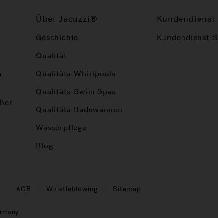
Über Jacuzzi®
Kundendienst
Geschichte
Kundendienst-Se
Qualität
a
Qualitäts-Whirlpools
Qualitäts-Swim Spas
her
Qualitäts-Badewannen
Wasserpflege
Blog
e
AGB
Whistleblowing
Sitemap
ermany