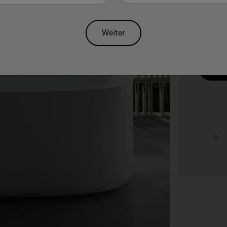
Auswäh
Weiter
Pre