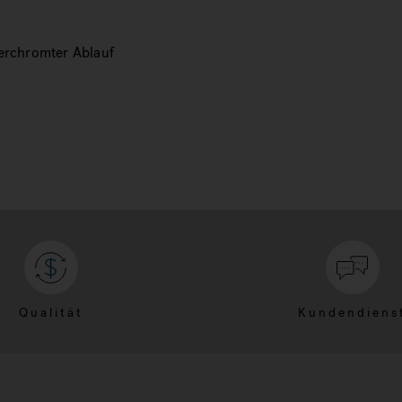
verchromter Ablauf
Qualität
Kundendiens