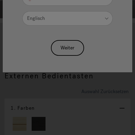
Englisch
1
2
3
4
Sasha Mi – Sauna |
Weiter
Erlebnisdusche – Hammam –
260 X 126 X 225 H Cm – Mit
Externen Bedientasten
Auswahl Zurücksetzen
1.
Farben