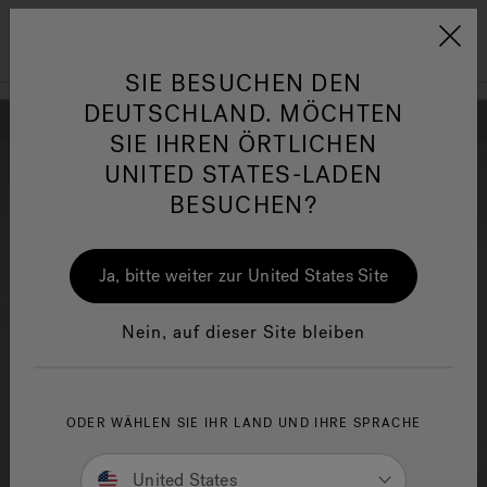
Jacuzzi&reg; EMEA
Menü
SIE BESUCHEN DEN
DEUTSCHLAND. MÖCHTEN
SIE IHREN ÖRTLICHEN
UNITED STATES-LADEN
BESUCHEN?
her
One Page
Ja
Ja, bitte weiter zur United States Site
Jacuzzi® Sensational
Wellness™
In
Nein, auf dieser Site bleiben
ODER WÄHLEN SIE IHR LAND UND IHRE SPRACHE
United States