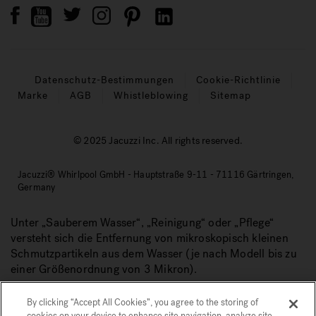
Datenschutz-Bestimmungen
Cookie-Richtlinie
Marke
AGB
Whistleblowing
Sitemap
© 2025 Jacuzzi Inc. All rights reserved.
Jacuzzi® Whirlpool GmbH - Hauptstraße 9-11 - 71116 Gärtringen,
Germany
Unter „Sauberem Wasser“, „Reinigung“ oder „Pflege“
versteht sich die Entfernung von mikroskopisch kleinen
Schmutzpartikeln aus dem Wasser (je nach Modell bis zu
einer Größenordnung von 3 Mikron).
By clicking “Accept All Cookies”, you agree to the storing of
cookies on your device to enhance site navigation, analyze site