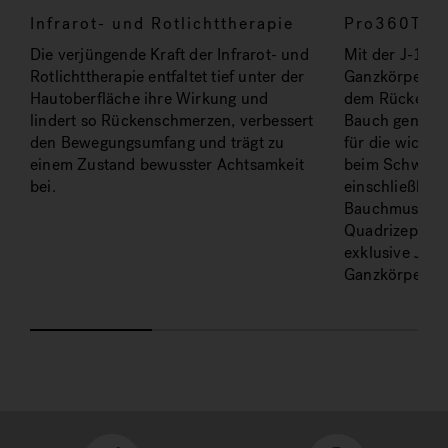
Infrarot- und Rotlichttherapie
Pro360TM 
Die verjüngende Kraft der Infrarot- und
Mit der J-14 
Rotlichttherapie entfaltet tief unter der
Ganzkörpermas
Hautoberfläche ihre Wirkung und
dem Rücken, a
lindert so Rückenschmerzen, verbessert
Bauch genieße
den Bewegungsumfang und trägt zu
für die wichti
einem Zustand bewusster Achtsamkeit
beim Schwimm
bei.
einschließlich
Bauchmuskeln
Quadrizeps, ko
exklusive Jacu
Ganzkörperwoh