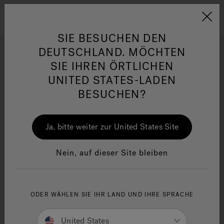
Jacuzzi&reg; EMEA
Menü
SIE BESUCHEN DEN
DEUTSCHLAND. MÖCHTEN
SIE IHREN ÖRTLICHEN
UNITED STATES-LADEN
BESUCHEN?
her
One Page
Ja
Ja, bitte weiter zur United States Site
Jacuzzi® Sensational
Wellness™
In
Nein, auf dieser Site bleiben
ODER WÄHLEN SIE IHR LAND UND IHRE SPRACHE
United States