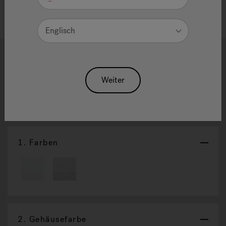
Englisch
J-14 Poweractive™
Weiter
Diesen Spa individuell
Auswahl
anpassen
Zurücksetzen
1.
Farben
2.
Gehäusefarbe