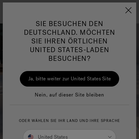
Jacuzzi&reg; EMEA
Menü
SIE BESUCHEN DEN
DEUTSCHLAND. MÖCHTEN
SIE IHREN ÖRTLICHEN
UNITED STATES-LADEN
BESUCHEN?
her
One Page
Ja
Ja, bitte weiter zur United States Site
Jacuzzi® Sensational
Wellness™
In
Nein, auf dieser Site bleiben
ODER WÄHLEN SIE IHR LAND UND IHRE SPRACHE
United States