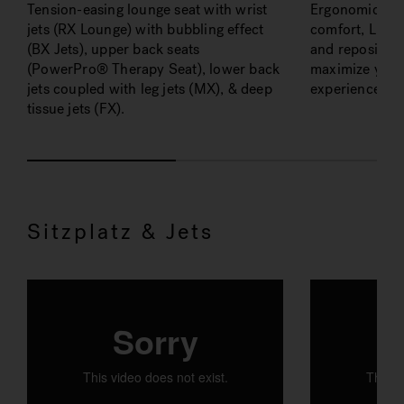
Tension-easing lounge seat with wrist
Ergonomically-
jets (RX Lounge) with bubbling effect
comfort, LED l
(BX Jets), upper back seats
and reposition
(PowerPro® Therapy Seat), lower back
maximize you
jets coupled with leg jets (MX), & deep
experience.
tissue jets (FX).
Sitzplatz & Jets
RX DÜSEN THERAPY LOUNGE
POWERPRO
Liefert eine Hydromassage nach
Targets key ar
schwedischer Art, die den Rücken
and back. Desi
knetet, die Durchblutung verbessert
tension with ad
und Beine, Füße, Nacken und
problematic ar
Handgelenke entspannt, um den