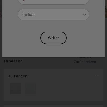
Englisch
1
2
3
4
J-375™ Komfort Whirlpool Mit
Weiter
GröSstem Lounge-Sitzbereich
Diesen Spa individuell
Auswahl
anpassen
Zurücksetzen
1.
Farben