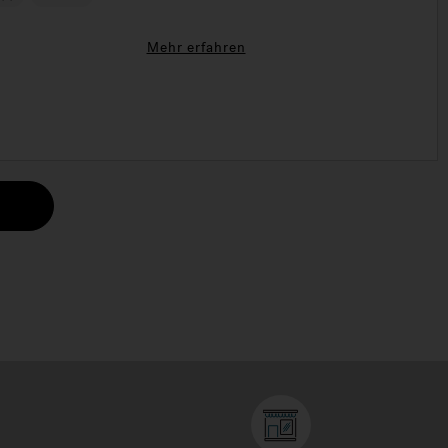
ide-Matte 4 Hydromassage-Sitze FORM Smart Swim Goggles
ältlich in J-16™ und J-19™-Modelle.
Mehr erfahren