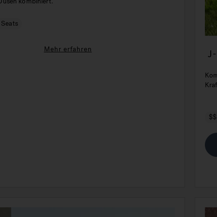
üsen kombiniert.
 Seats
Mehr erfahren
J
Kom
Kra
$$