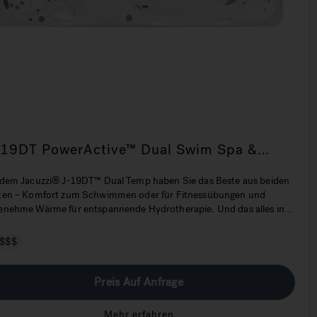
-19DT PowerActive™ Dual Swim Spa &
hirlpool
 dem Jacuzzi® J-19DT™ Dual Temp haben Sie das Beste aus beiden
ten – Komfort zum Schwimmen oder für Fitnessübungen und
enehme Wärme für entspannende Hydrotherapie. Und das alles in
em eigenen Garten.
$$$
Preis Auf Anfrage
Mehr erfahren