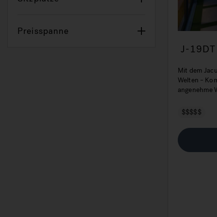
Preisspanne
J-19DT
Whirlpo
Mit dem Jacu
Welten – Ko
angenehme Wä
Ihrem eigene
$$$$$