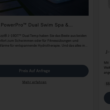
 PowerPro™ Dual Swim Spa &
ol
zzi® J-19DT™ Dual Temp haben Sie das Beste aus beiden
mfort zum Schwimmen oder für Fitnessübungen und
rme für entspannende Hydrotherapie. Und das alles in
n Garten.
J
W
Mit
Wel
Preis Auf Anfrage
ang
Ihr
Mehr erfahren
$$