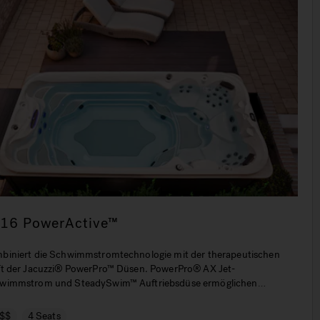
-16 PowerActive™
biniert die Schwimmstromtechnologie mit der therapeutischen
ft der Jacuzzi® PowerPro™ Düsen. PowerPro® AX Jet-
wimmstrom und SteadySwim™ Auftriebsdüse ermöglichen
wimmen und Widerstandstraining an Ort und Stelle Schonendes
en und Gehen als Alternative zu Aktivitäten an Land auf der Soft
$$
4 Seats