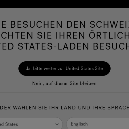
IE BESUCHEN DEN SCHWEI
lpools
Swim Spas
Bad
Wellness
Jac
CHTEN SIE IHREN ÖRTLIC
TED STATES-LADEN BESUC
Infrarot-Lichttechni
Ja, bitte weiter zur United States Site
Swim Spas
Nein, auf dieser Site bleiben
DER WÄHLEN SIE IHR LAND UND IHRE SPRAC
zi® ist die erste und einzige Marke, die die Infrarot- und
chttechnologie in einer Reihe von Swim-Spa-Produkten anbiete
Englisch
ed States
Jacuzzi® PowerPro® bis zu den PowerActive® Swim-Spa-