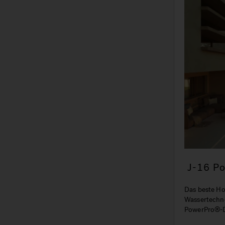
J-16 P
Das beste Ho
Wassertechno
PowerPro®-D