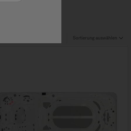
6
von 8
Results