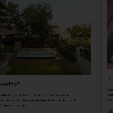
J
owerPro™
Kom
Kra
chleistungs-Schwimmerlebnis, das die beste
Sch
logie mit der therapeutischen Kraft der Jacuzzi®
Sch
üsen kombiniert.
Jogg
$$