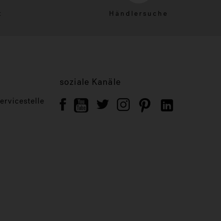
t
Händlersuche
soziale Kanäle
rvicestelle