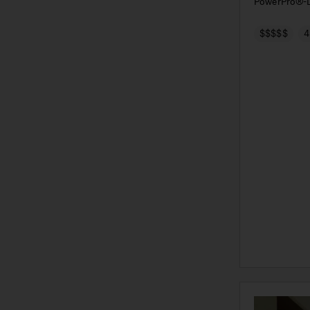
PowerPro®-D
$$$$$
4