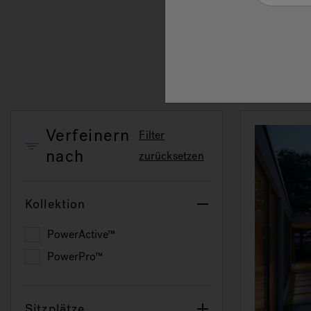
Kolle
Verfeinern
Filter
nach
zurücksetzen
Kollektion
PowerActive™
Refine by Kollektion: PowerActive™
PowerPro™
Refine by Kollektion: PowerPro™
Sitzplätze