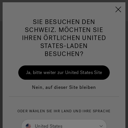
Jacuzzi&reg; EMEA
Menü
SIE BESUCHEN DEN
SCHWEIZ. MÖCHTEN SIE
IHREN ÖRTLICHEN UNITED
FOTOGALLERIE
STATES-LADEN
Lassen Sie sich von den wunderbaren Wellness
BESUCHEN?
Installations- und Designideen unserer Jacuzzi® Fans
her
One Page
Ja
inspirieren.
Ja, bitte weiter zur United States Site
Jacuzzi® Sensational
Wellness™
In
Nein, auf dieser Site bleiben
ODER WÄHLEN SIE IHR LAND UND IHRE SPRACHE
United States