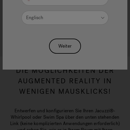
KONFIGURATOR
Englisch
Stellen Sie sich Ihren Jacuzzi® Hot Tub oder Swim
Spa in Ihrem eigenen Garten vor!
Weiter
DIE MÖGLICHKEITEN DER
AUGMENTED REALITY IN
WENIGEN MAUSKLICKS!
Entwerfen und konfigurieren Sie Ihren Jacuzzi®-
Whirlpool oder Swim Spa über den unten stehenden
Link (keine komplizierten Anwendungen erforderlich)
und sehen Sie, wie er in Ihrem Raum mit Ihren