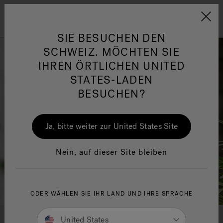
Jacuzzi&reg; EMEA
Menü
SIE BESUCHEN DEN
SCHWEIZ. MÖCHTEN SIE
IHREN ÖRTLICHEN UNITED
STATES-LADEN
BESUCHEN?
her
One Page
Ja
Ja, bitte weiter zur United States Site
Jacuzzi® Sensational
Wellness™
In
Nein, auf dieser Site bleiben
ODER WÄHLEN SIE IHR LAND UND IHRE SPRACHE
AUGMENTED-REALITY-
United States