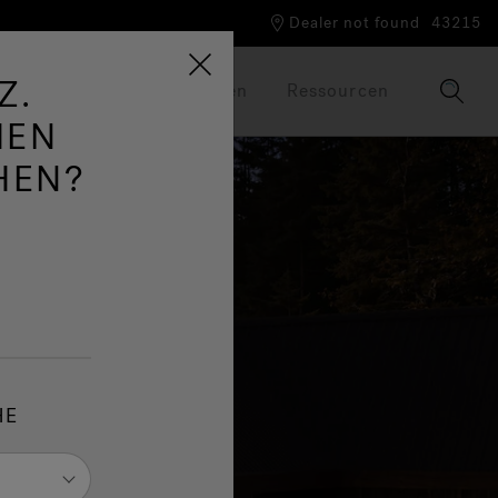
Dealer not found
43215
Z.
cuzzi®-Welt
Broschüren
Ressourcen
HEN
HEN?
HE