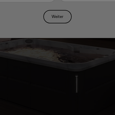
nieren, zu
ung zu bringen
Weiter
t des Wassers,