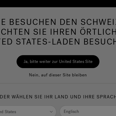
IE BESUCHEN DEN SCHWEI
irlpools
Swim Spas
Bad
Wellness
Ja
CHTEN SIE IHREN ÖRTLIC
TED STATES-LADEN BESUC
Ja, bitte weiter zur United States Site
Nein, auf dieser Site bleiben
erstützen die
 Teams, die
DER WÄHLEN SIE IHR LAND UND IHRE SPRAC
rer
Profisportler
Englisch
ed States
acuzzi®