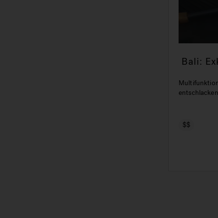
Bali: 
Erlebni
Multifunktio
entschlacke
$$