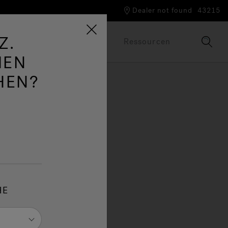
Dealer not found
43215
Z.
uzzi®-Welt
Broschüren
Ressourcen
HEN
HEN?
, die
ess –
HE