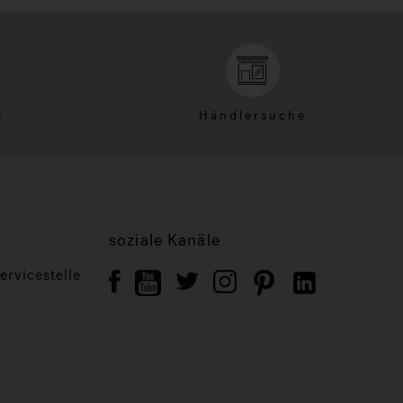
t
Händlersuche
soziale Kanäle
rvicestelle