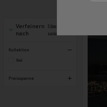
Verfeinern
Filter
nach
zurücksetzen
Kollektion
Bali
Refine by Kollektion: Bali
Preisspanne