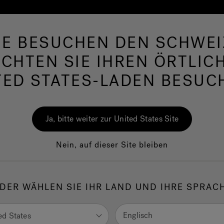
IE BESUCHEN DEN SCHWEI
lpools
Swim Spas
Bad
Wellness
Jac
CHTEN SIE IHREN ÖRTLIC
TED STATES-LADEN BESUC
Dampfdusche
Ja, bitte weiter zur United States Site
Nein, auf dieser Site bleiben
kabinen mit Hydromassage von Jacuzzi® bieten eine Erfahrung
lliger Freiheit gelebt werden will. Komfort, Regeneration, Welln
DER WÄHLEN SIE IHR LAND UND IHRE SPRAC
bt so viele Gefühle wie Funktionen im Zeichen von Jacuzzi®.
Englisch
ed States