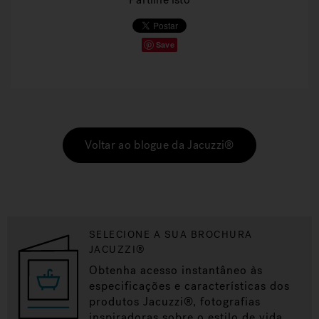
Save
Voltar ao blogue da Jacuzzi®
SELECIONE A SUA BROCHURA
JACUZZI®
Obtenha acesso instantâneo às
especificações e características dos
produtos Jacuzzi®, fotografias
inspiradoras sobre o estilo de vida,