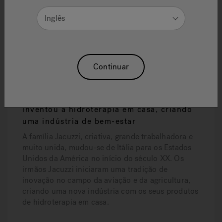
estes produtos sob a marca registada Jacuzzi®,
famosa em todo o mundo. Lendária pelo seu
Inglês
desempenho, fiabilidade e uso fácil, estabelece os
padrões para todos os produtos de
hidromassagem.
Continuar
Um legado histórico: A família Jacuzzi
inventou a hidroterapia em casa, criando
uma indústria de bem-estar
A família Jacuzzi, criativa, grande trabalhadora e
muito unida, mudou-se de Itália para os Estados
Unidos da América no início do século XX. Os
irmãos Jacuzzi iniciaram uma tradição de
inovação no campo da aviação e da agricultura,
criando uma nova indústria com os seus produtos
de hidroterapia em casa.