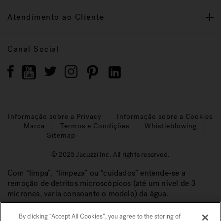
Atendimento ao Cliente
Canal Social
Informação sobre a Privacy
Informação sobre a Cookies
Marca
Termos e Condições
Whistleblowing
Sitemap
© 2025 Jacuzzi Inc. All rights reserved.
Com “limpa”, “limpeza” ou “cuidados” entende-se a
remoção de detritos microscópicos (até um nível de 3
mícrones, varia consoante o modelo) da água.
By clicking “Accept All Cookies”, you agree to the storing of