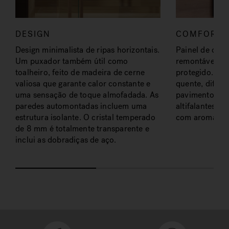
DESIGN
COMFORT
Design minimalista de ripas horizontais.
Painel de cont
Um puxador também útil como
remontável a 
toalheiro, feito de madeira de cerne
protegido. Ilu
valiosa que garante calor constante e
quente, difund
uma sensação de toque almofadada. As
pavimento. Si
paredes automontadas incluem uma
altifalantes (
estrutura isolante. O cristal temperado
com aromatera
de 8 mm é totalmente transparente e
inclui as dobradiças de aço.