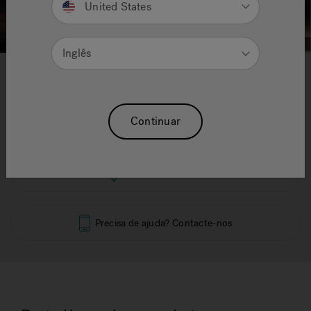
United States
Inglês
1
2
3
4
5
6
Mood Xl - Sauna 250 X 200 X
210 H
Continuar
Ver no showroom
Precisa de ajuda? Contacte-nos