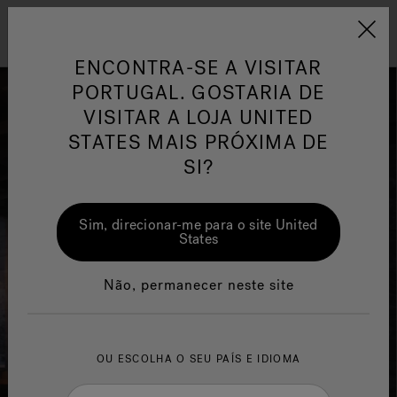
Jacuzzi&reg; EMEA
Menu
ENCONTRA-SE A VISITAR
PORTUGAL. GOSTARIA DE
VISITAR A LOJA UNITED
STATES MAIS PRÓXIMA DE
SI?
or
One Page
Ja
Sim, direcionar-me para o site United
Jacuzzi® Sensational
Te
States
Wellness™
po
Não, permanecer neste site
OU ESCOLHA O SEU PAÍS E IDIOMA