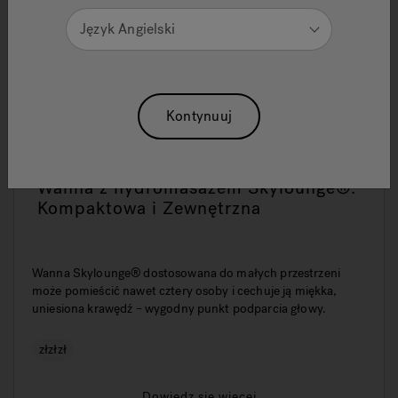
Język Angielski
Kontynuuj
Wanna z hydromasażem Skylounge®:
Kompaktowa i Zewnętrzna
Wanna Skylounge® dostosowana do małych przestrzeni
może pomieścić nawet cztery osoby i cechuje ją miękka,
uniesiona krawędź – wygodny punkt podparcia głowy.
złzłzł
Dowiedz się więcej