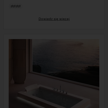
złzłzłzł
Dowiedz się więcej