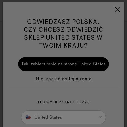
Jacuzzi&reg; EMEA
Menu
ODWIEDZASZ POLSKA.
CZY CHCESZ ODWIEDZIĆ
Wanny z hydromasażem
SKLEP UNITED STATES W
TWOIM KRAJU?
Zawęż do
s
One Page
Ja
Tak, zabierz mnie na stronę United States
Jacuzzi® Sensational
Te
Nie, zostań na tej stronie
Wellness™
po
LUB WYBIERZ KRAJ I JĘZYK
United States