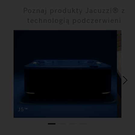
Poznaj produkty Jacuzzi® z
technologią podczerwieni
J5™
J4
1
2
3
4