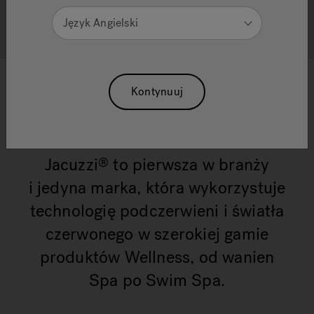
wysiłku
Język Angielski
Kontynuuj
Jacuzzi
to pierwsza w branży
®
i jedyna marka, która wykorzystuje
technologię podczerwieni i światła
czerwonego w szerokiej gamie
produktów Wellness, od wanien
Spa po Swim Spa.