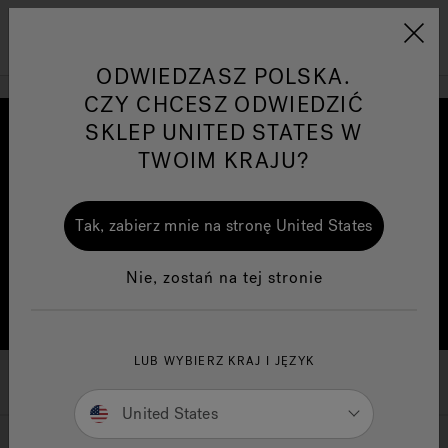
Jacuzzi&reg; EMEA
Menu
ODWIEDZASZ POLSKA.
CZY CHCESZ ODWIEDZIĆ
SKLEP UNITED STATES W
TWOIM KRAJU?
s
One Page
Ja
Tak, zabierz mnie na stronę United States
Jacuzzi® Sensational
Te
Nie, zostań na tej stronie
Wellness™
po
LUB WYBIERZ KRAJ I JĘZYK
Nowa era w branży Wellness
United States
Głębokie działanie – terapia bez