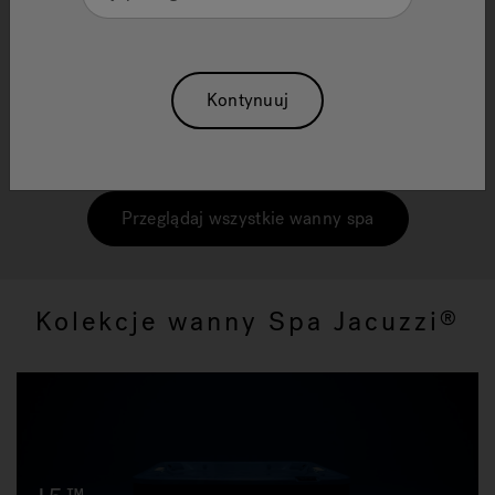
Kolekcje Wanny Spa
Od systemu dysz Jacuzzi
PowerPro™ po leżanki
®
redukujące napięcie – każdą wannę spa projektujemy
Kontynuuj
z najwyższą dbałością o optymalny relaks. Wszystkie
nasze kolekcje wanien z hydromasażem oferują
luksus o wysokiej wydajności i pełną regenerację.
Przeglądaj wszystkie wanny spa
Kolekcje wanny Spa Jacuzzi
®