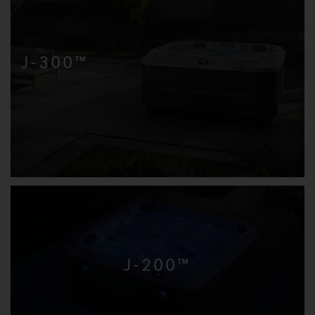
J-300™
J-200™