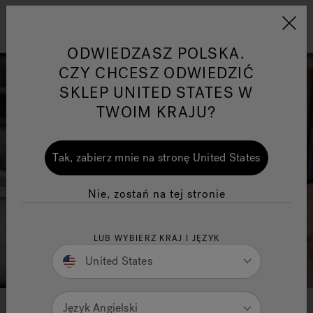
Jacuzzi&reg; EMEA
Menu
ODWIEDZASZ POLSKA.
CZY CHCESZ ODWIEDZIĆ
SKLEP UNITED STATES W
TWOIM KRAJU?
s
One Page
Ja
Tak, zabierz mnie na stronę United States
Jacuzzi® Sensational
Te
Nie, zostań na tej stronie
Wellness™
po
LUB WYBIERZ KRAJ I JĘZYK
United States
Język Angielski