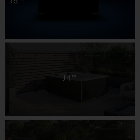
J5™
J4™