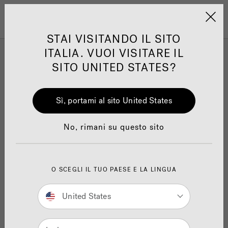
Jacuzzi&reg; EMEA
Menu
STAI VISITANDO IL SITO
ITALIA. VUOI VISITARE IL
SITO UNITED STATES?
Torna ai risultati
Il Piacere
Sì, portami al sito United States
One Page
Ja
Via Michele Roggia 2, Mendrisio-Ligornetto, 6853
No, rimani su questo sito
0916460736
Trova la struttura Sensational
Wellness™
Te
Ottieni Indicazioni
Visita il sito web
O SCEGLI IL TUO PAESE E LA LINGUA
Contattaci
United States