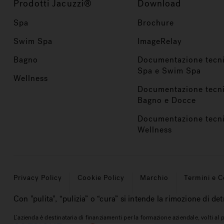
Prodotti Jacuzzi®
Download
Spa
Brochure
Swim Spa
ImageRelay
Bagno
Documentazione tecn
Spa e Swim Spa
Wellness
Documentazione tecn
Bagno e Docce
Documentazione tecn
Wellness
Privacy Policy
Cookie Policy
Marchio
Termini e C
Con "pulita", “pulizia” o “cura” si intende la rimozione di det
L’azienda è destinataria di finanziamenti per la formazione aziendale, volti a