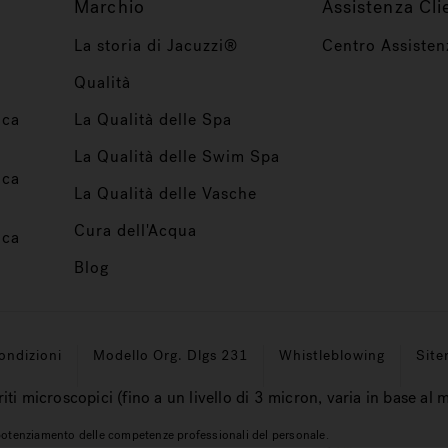
Marchio
Assistenza Cli
La storia di Jacuzzi®
Centro Assisten
Qualità
ica
La Qualità delle Spa
La Qualità delle Swim Spa
ica
La Qualità delle Vasche
Cura dell'Acqua
ica
Blog
ondizioni
Modello Org. Dlgs 231
Whistleblowing
Sit
riti microscopici (fino a un livello di 3 micron, varia in base al 
l potenziamento delle competenze professionali del personale.