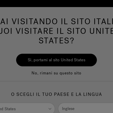
AI VISITANDO IL SITO ITAL
Swim Spa
Bagno
Wellness
Il Marchio 
UOI VISITARE IL SITO UNIT
STATES?
Sì, portami al sito United States
No, rimani su questo sito
O SCEGLI IL TUO PAESE E LA LINGUA
Inglese
ed States