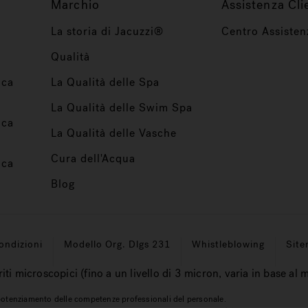
Marchio
Assistenza Cli
La storia di Jacuzzi®
Centro Assisten
Qualità
ica
La Qualità delle Spa
La Qualità delle Swim Spa
ica
La Qualità delle Vasche
Cura dell'Acqua
ica
Blog
ondizioni
Modello Org. Dlgs 231
Whistleblowing
Sit
riti microscopici (fino a un livello di 3 micron, varia in base al 
l potenziamento delle competenze professionali del personale.