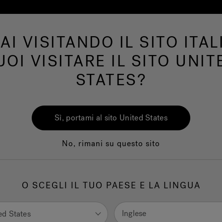
AI VISITANDO IL SITO ITAL
Swim Spa
Bagno
Wellness
Il Marchio 
UOI VISITARE IL SITO UNIT
STATES?
Sì, portami al sito United States
No, rimani su questo sito
O SCEGLI IL TUO PAESE E LA LINGUA
Inglese
ed States