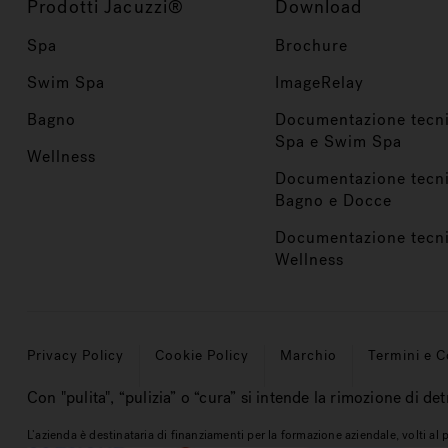
Prodotti Jacuzzi®
Download
Spa
Brochure
Swim Spa
ImageRelay
Bagno
Documentazione tecn
Spa e Swim Spa
Wellness
Documentazione tecn
Bagno e Docce
Documentazione tecn
Wellness
Privacy Policy
Cookie Policy
Marchio
Termini e C
Con "pulita", “pulizia” o “cura” si intende la rimozione di det
L’azienda è destinataria di finanziamenti per la formazione aziendale, volti a