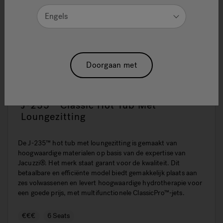
Engels
Doorgaan met
J-235™ Classic Hot Tub Met
Loungezitting
De J-235™ hot tub met loungezitting is gemaakt van
hoogwaardige materialen op basis van de expertise van
Jacuzzi®. Het merk staat garant voor de kwaliteit. Dit
betaalbare en efficiënte model biedt gemakkelijk plaats aan
zes volwassenen en levert hoogwaardige hydrotherapie voor
een goede prijs, met multifunctionele ClassicPro™-jets.
€€€
6 Seats