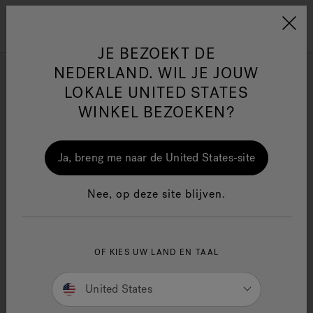
Jacuzzi&reg; EMEA
Menu
JE BEZOEKT DE
NEDERLAND. WIL JE JOUW
J-200™ Classic
LOKALE UNITED STATES
WINKEL BEZOEKEN?
Verfijnen op
One Page
Ja
Ja, breng me naar de United States-site
Jacuzzi® Sensational
Nee, op deze site blijven.
Wellness™
In
OF KIES UW LAND EN TAAL
United States