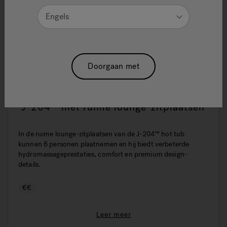
Engels
Doorgaan met
J-204™ met ruime lounge-zitplaatsen
In de ruime lounge-zitplaatsen van de J-204™ hot tub
kunnen 6 personen plaatnemen en hij biedt verbeterde
hydromassageprestaties, comfort en premium design-
details.
€€
Leer meer