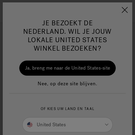
Jacuzzi&reg; EMEA
Menu
JE BEZOEKT DE
NEDERLAND. WIL JE JOUW
J-200™
LOKALE UNITED STATES
WINKEL BEZOEKEN?
Verfijnen op
One Page
Ja
Ja, breng me naar de United States-site
Jacuzzi® Sensational
Nee, op deze site blijven.
Wellness™
In
OF KIES UW LAND EN TAAL
United States