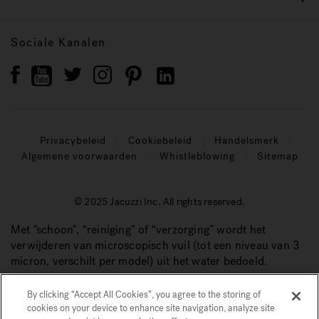
Sociale Kanalen
Privacybeleid
Cookiebeleid
Handelsmerk
Algemene voorwaarden
Whistleblowing
Sitemap
© 2025 Jacuzzi Inc. All rights reserved.
Met "schoon", “reiniging” of “verzorging” wordt het
verwijderen van microscopisch vuil (tot een niveau van 3
micron, verschilt per model) uit het water bedoeld.
By clicking “Accept All Cookies”, you agree to the storing of
cookies on your device to enhance site navigation, analyze site