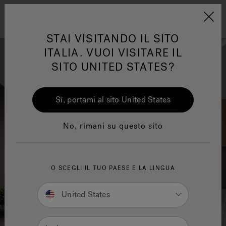
Jacuzzi&reg; EMEA
Menu
STAI VISITANDO IL SITO
ITALIA. VUOI VISITARE IL
SITO UNITED STATES?
Sì, portami al sito United States
One Page
Ja
No, rimani su questo sito
Trova la struttura Sensational
Wellness™
Te
O SCEGLI IL TUO PAESE E LA LINGUA
United States