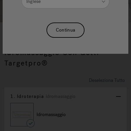
Inglese
1
2
3
Continua
Myway 170: Vasca
Idromassaggio Con Getti
Targetpro®
Deseleziona Tutto
1.
Idroterapia
Idromassaggio
Idromassaggio
selected