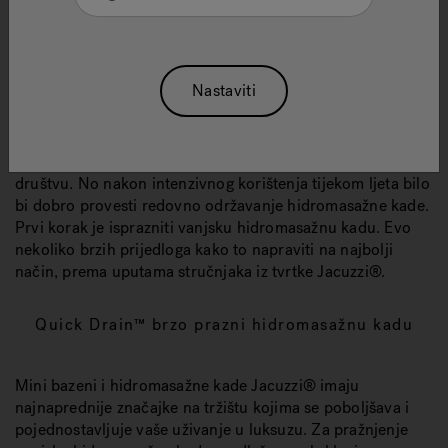
Jesen ima svojih čari. Priroda poklanja nove boje, a na
naše se stolove vraćaju bundeve i kesteni. Ukratko, jesen
je doba kad sve izgleda kao da se brzo mijenja. Sve osim
vaše hidromasažne kade ili mini bazena Jacuzzi®.
Nastaviti
Razlog tome je, baš kao što je slučaj u sjevernoj Europi,
neopisiv užitak uranjanja u toplu hidromasažnu kadu
Jacuzzi® tijekom hladnog dana, bilo da ste sami ili u
društvu. No nakon intenzivnog korištenja tijekom ljeta bilo
bi dobro provesti redovno održavanje hidromasažne kade.
Prvi korak je isprazniti vanjsku hidromasažnu kadu. Evo
nekoliko brzih prijedloga kako to napraviti na najbolji
način, prema uputama stručnjaka iz tvrtke Jacuzzi®.
Quick Drain™ brzo prazni hidromasažnu kadu
Mini bazeni i hidromasažne kade Jacuzzi® imaju
najnaprednije značajke na tržištu kojima se poboljšava i
pojednostavljuje vaše uživanje u luksuzu. Za pražnjenje