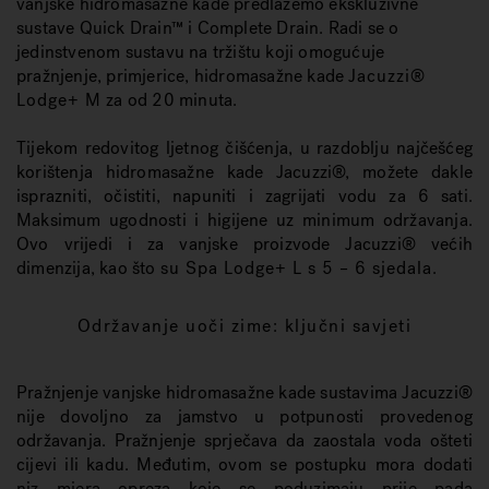
vanjske hidromasažne kade predlažemo ekskluzivne
sustave Quick Drain™ i Complete Drain. Radi se o
jedinstvenom sustavu na tržištu koji omogućuje
pražnjenje, primjerice, hidromasažne kade
Jacuzzi®
Lodge+ M
za od 20 minuta.
Tijekom redovitog ljetnog čišćenja, u razdoblju najčešćeg
korištenja hidromasažne kade Jacuzzi®, možete dakle
isprazniti, očistiti, napuniti i zagrijati vodu za 6 sati.
Maksimum ugodnosti i higijene uz minimum održavanja.
Ovo vrijedi i za vanjske proizvode Jacuzzi® većih
dimenzija, kao što
su Spa Lodge+ L s 5 – 6 sjedala
.
Održavanje uoči zime: ključni savjeti
Pražnjenje vanjske hidromasažne kade sustavima Jacuzzi®
nije dovoljno za jamstvo u potpunosti provedenog
održavanja. Pražnjenje sprječava da zaostala voda ošteti
cijevi ili kadu. Međutim, ovom se postupku mora dodati
niz mjera opreza koje se poduzimaju prije pada