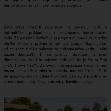
temperatura i zimskih vremenskih nepogoda.
Zato treba obratiti pozornost na zaostalu vodu u
hidrauličkim priključcima i mlaznicama hidromasažne
kade. Za potpuno dezinfekciju preporučujemo i da izvadite
uloške filtera i provjerite njihovo stanje. Naposljetku,
vrijedi razmisliti i o pokrovu za hidromasažnu kadu ili mini
bazen Jacuzzi®. Ti su pokrovi dostupni u svim
dimenzijama, čak i za najveće kade kao što je
Swim Spa
J-19 PowerPro™
. Za svoju hidromasažnu kadu ili mini
bazen Jacuzzi® odaberite između modela ProLast™ ili
termoizolacijskog modela ProVinyl. Oba su elegantna, ali
istovremeno i sprječavaju ulazak prljavštine i vlage.