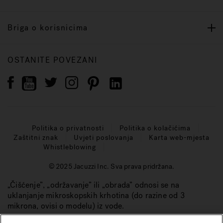
Briga o korisnicima
OSTANITE POVEZANI
Politika o privatnosti
Politika o kolačićima
Zaštitni znak
Uvjeti poslovanja
Karta web-mjesta
Whistleblowing
© 2025 Jacuzzi Inc. Sva prava pridržana.
„Čišćenje”, „održavanje” ili „obrada” odnosi se na
uklanjanje mikroskopskih krhotina (do razine od 3
mikrona, ovisi o modelu) iz vode.