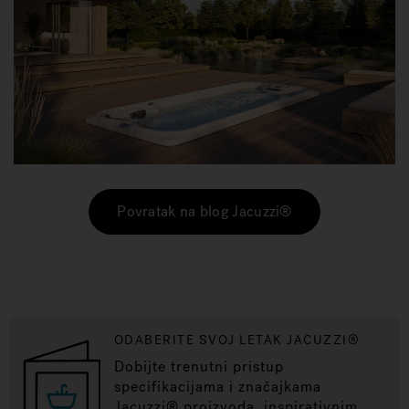
Povratak na blog Jacuzzi®
ODABERITE SVOJ LETAK JACUZZI®
Dobijte trenutni pristup
specifikacijama i značajkama
Jacuzzi® proizvoda, inspirativnim