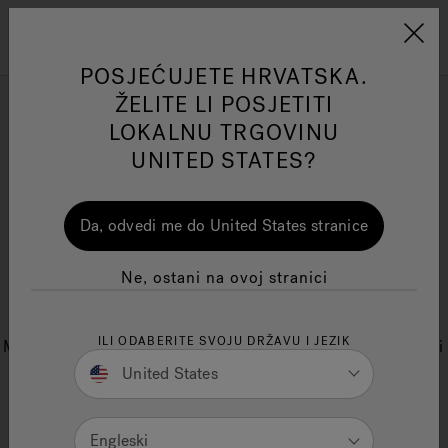
Jacuzzi&reg; EMEA
Izbornik
POSJEĆUJETE HRVATSKA.
ŽELITE LI POSJETITI
Kako isprazniti vanjsku
LOKALNU TRGOVINU
hidromasažnu kadu: Jacuzzi®
UNITED STATES?
vam je pripremio vodič za
redovito održavanje
ss
One Page
Ja
Da, odvedi me do United States stranice
Jacuzzi® Sensational
Ne, ostani na ovoj stranici
HIDROMASAŽNA KADA
Wellness™
Te
ILI ODABERITE SVOJU DRŽAVU I JEZIK
Mijenja se godišnje doba? Svojoj hidromasažnoj kadi
ili mini bazenu Jacuzzi® poklonite redovito
United States
održavanje
Engleski